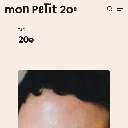
TAG
Hit enter to search or ESC to close
20e