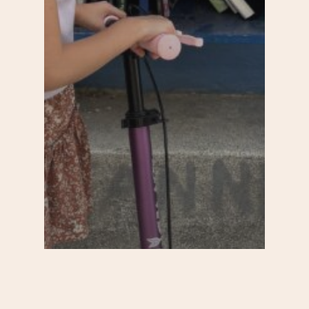
20e
Balades
Enfants
Saint-Blaise / Réunion
Se bouger