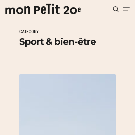
CATEGORY
Hit enter to search or ESC to close
Sport & bien-être