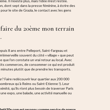
ième. Il n’existe plus, mais l’idée m’est restée.
n, dont sept dans la presse féminine, à écrire des
e pour le site de Grazia, le contact avec les gens
e faire du 20ème mon terrain
.
epuis 8 ans entre Pelleport, Saint-Fargeau et
 m’émerveille souvent du côté « village » que peut
ce que l’on constate un vrai retour au local. Avec
 petits commerces, de consommer ce qui est produit
x minutes plutôt que de prendre les transports.
e
? Faire redécouvrir leur quartier aux 200 000
nombreux qu’à Reims ou Saint-Etienne !). Leur
imité, qu’ils n’ont plus besoin de traverser Paris
 une expo, une balade, une activité manuelle ou
etit20e.com est reconnu comme service de presse