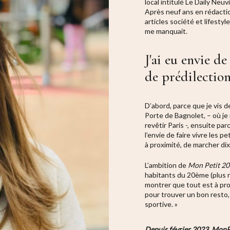
local intitulé Le Daily Neuv
Après neuf ans en rédactio
articles société et lifestyl
me manquait.
J'ai eu envie d
de prédilection
D’abord, parce que je vis d
Porte de Bagnolet, – où je
revêtir Paris -, ensuite par
l’envie de faire vivre les
à proximité, de marcher di
L’ambition de
Mon Petit 20
habitants du 20ème (plus 
montrer que tout est à prox
pour trouver un bon resto,
sportive. »
Depuis février 2023, MonP