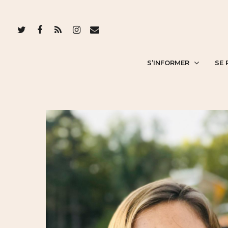
S’INFORMER
SE 
Hit enter to search or ESC to close