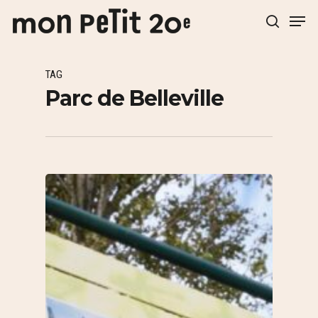
TAG
Hit enter to search or ESC to close
Parc de Belleville