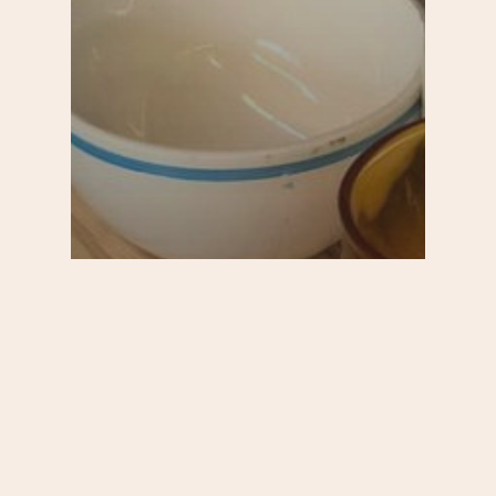
Au quotidien
Par quartier
S'informer
Dépenser moins : tous nos
bons plans dans le 20e
arrondissement de Paris