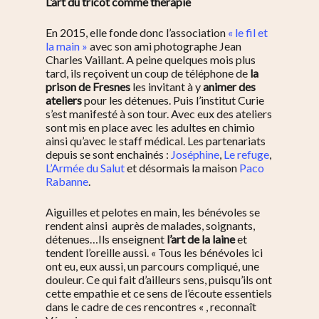
L’art du tricot comme thérapie
En 2015, elle fonde donc l’association
« le fil et
la main »
avec son ami photographe Jean
Charles Vaillant. A peine quelques mois plus
tard, ils reçoivent un coup de téléphone de
la
prison de Fresnes
les invitant à y
animer des
ateliers
pour les détenues. Puis l’institut Curie
s’est manifesté à son tour. Avec eux des ateliers
sont mis en place avec les adultes en chimio
ainsi qu’avec le staff médical. Les partenariats
depuis se sont enchainés :
Joséphine
,
Le refuge
,
L’Armée du Salut
et désormais la maison
Paco
Rabanne
.
Aiguilles et pelotes en main, les bénévoles se
rendent ainsi auprès de malades, soignants,
détenues…Ils enseignent
l’art de la laine
et
tendent l’oreille aussi. « Tous les bénévoles ici
ont eu, eux aussi, un parcours compliqué, une
douleur. Ce qui fait d’ailleurs sens, puisqu’ils ont
cette empathie et ce sens de l’écoute essentiels
dans le cadre de ces rencontres « , reconnaît