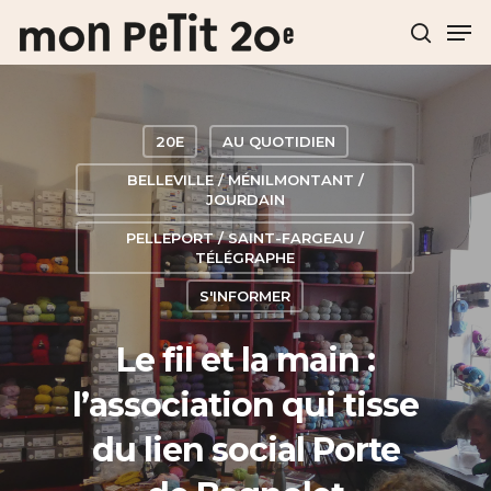
Hit enter to search or ESC to close
20E
AU QUOTIDIEN
BELLEVILLE / MÉNILMONTANT /
JOURDAIN
PELLEPORT / SAINT-FARGEAU /
TÉLÉGRAPHE
S'INFORMER
Le fil et la main :
l’association qui tisse
du lien social Porte