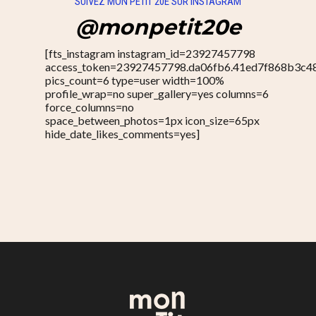
SUIVEZ MON PETIT 20E SUR INSTAGRAM
@monpetit20e
[fts_instagram instagram_id=23927457798
access_token=23927457798.da06fb6.41ed7f868b3c4
pics_count=6 type=user width=100%
profile_wrap=no super_gallery=yes columns=6
force_columns=no
space_between_photos=1px icon_size=65px
hide_date_likes_comments=yes]