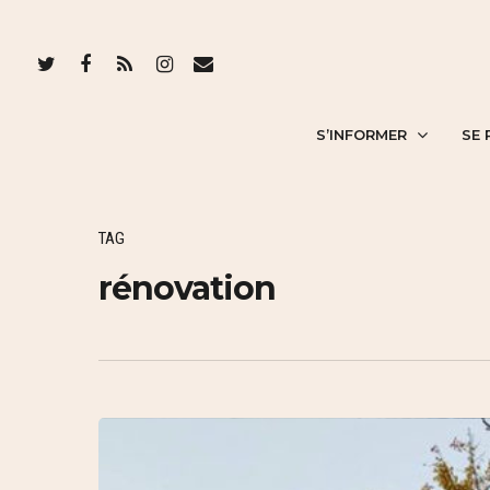
S’INFORMER
SE 
TAG
rénovation
Hit enter to search or ESC to close