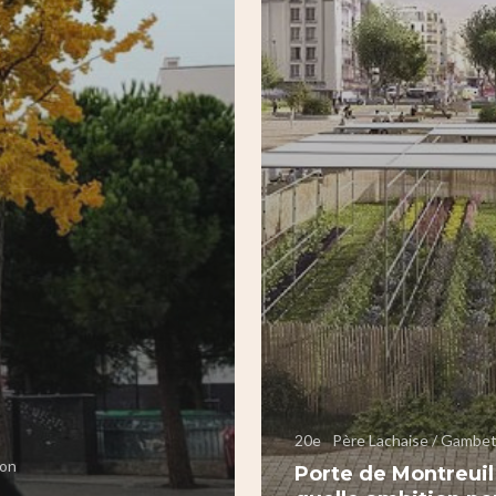
20e
Père Lachaise / Gambe
ion
Porte de Montreuil 