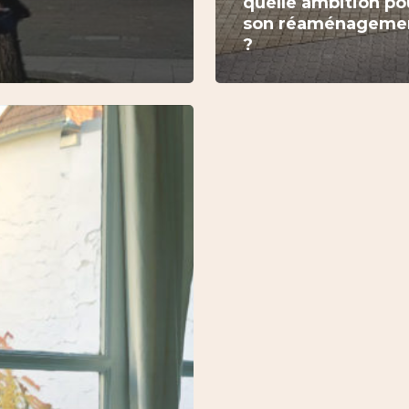
quelle ambition po
son réaménageme
?