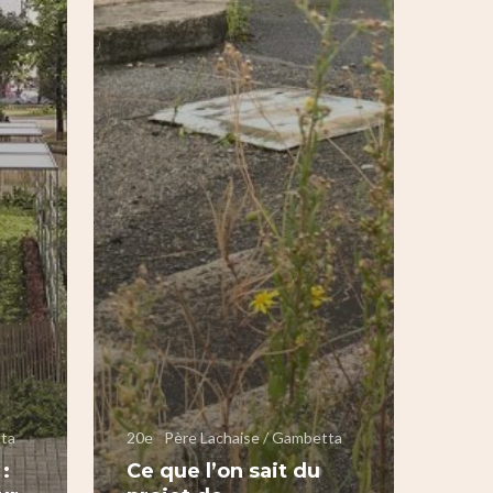
tta
20e
Père Lachaise / Gambetta
:
Ce que l’on sait du