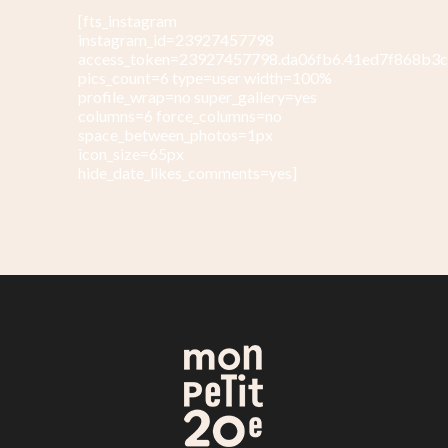
[fts_instagram
instagram_id=23927457798
access_token=23927457798.da06fb6.41ed7f868b3
pics_count=6 type=user width=100%
profile_wrap=no super_gallery=yes
columns=6 force_columns=no
space_between_photos=1px
icon_size=65px
hide_date_likes_comments=yes]