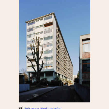
📸
@drocco.photography