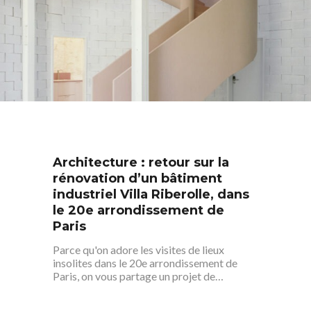
S’informer
Au quotidien
Se régaler
Architecture : retour sur la
Commerces
Bars et cafés
Se bouger
rénovation d’un bâtiment
Histoire
Restos
industriel Villa Riberolle, dans
Agenda
Par quartier
le 20e arrondissement de
Immobilier
Street food
Balades
Belleville / Ménilmonta
À propos
Paris
Politique locale
Jourdain
Culture
Parce qu'on adore les visites de lieux
Nous Soutenir
insolites dans le 20e arrondissement de
Pelleport / Saint-Farg
Enfants
Paris, on vous partage un projet de…
Télégraphe
Sport & bien-être
Père Lachaise / Gambe