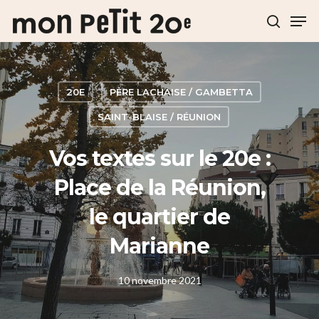
Hit enter to search or ESC to close
20E
PÈRE LACHAISE / GAMBETTA
SAINT-BLAISE / RÉUNION
Vos textes sur le 20e :
Place de la Réunion,
le quartier de
Marianne
10 novembre 2021