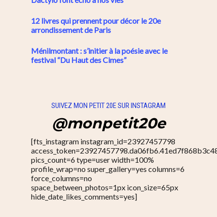
12 livres qui prennent pour décor le 20e
arrondissement de Paris
Ménilmontant : s’initier à la poésie avec le
festival “Du Haut des Cimes”
SUIVEZ MON PETIT 20E SUR INSTAGRAM
@monpetit20e
[fts_instagram instagram_id=23927457798
access_token=23927457798.da06fb6.41ed7f868b3c4
pics_count=6 type=user width=100%
profile_wrap=no super_gallery=yes columns=6
force_columns=no
space_between_photos=1px icon_size=65px
hide_date_likes_comments=yes]