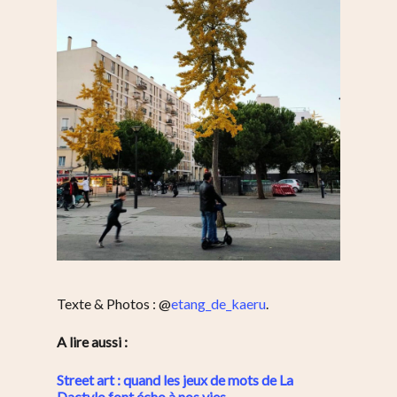
Texte & Photos : @
etang_de_kaeru
.
A lire aussi :
Street art : quand les jeux de mots de La
Dactylo font écho à nos vies