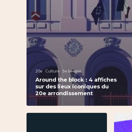
20e
Culture
Se bouger
Around the block : 4 affiches
sur des lieux iconiques du
20e arrondissement