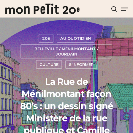
Hit enter to search or ESC to close
20E
AU QUOTIDIEN
BELLEVILLE / MÉNILMONTANT /
JOURDAIN
CULTURE
S'INFORMER
La Rue de
Ménilmontant façon
80’s : un dessin signé
Ministère de la rue
publique et Camille