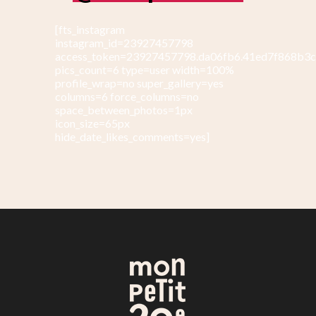
[fts_instagram
instagram_id=23927457798
access_token=23927457798.da06fb6.41ed7f868b3
pics_count=6 type=user width=100%
profile_wrap=no super_gallery=yes
columns=6 force_columns=no
space_between_photos=1px
icon_size=65px
hide_date_likes_comments=yes]