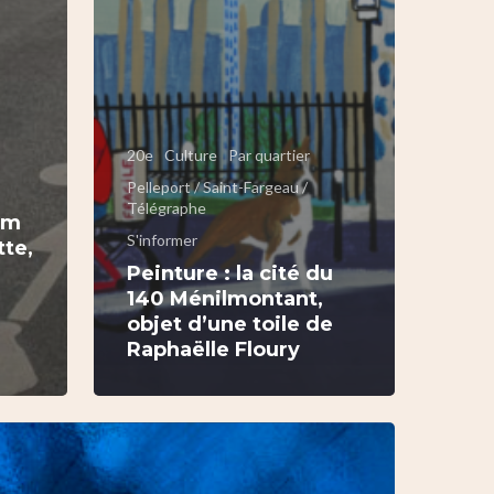
20e
Culture
Par quartier
Pelleport / Saint-Fargeau /
Télégraphe
om
S'informer
tte,
Peinture : la cité du
140 Ménilmontant,
e
objet d’une toile de
Raphaëlle Floury