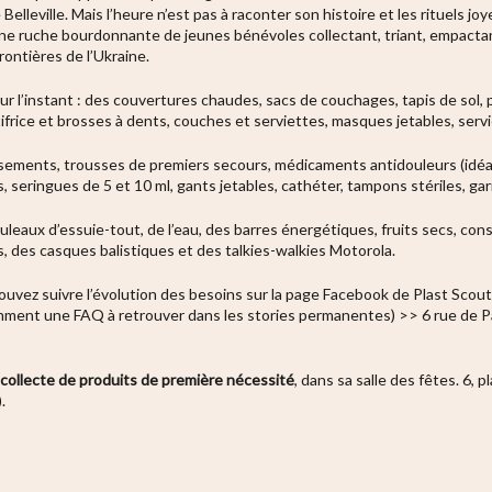
 Belleville. Mais l’heure n’est pas à raconter son histoire et les rituels j
 une ruche bourdonnante de jeunes bénévoles collectant, triant, empacta
rontières de l’Ukraine.
pour l’instant : des couvertures chaudes, sacs de couchages, tapis de sol, 
ifrice et brosses à dents, couches et serviettes, masques jetables, servi
sements, trousses de premiers secours, médicaments antidouleurs (idé
seringues de 5 et 10 ml, gants jetables, cathéter, tampons stériles, gar
uleaux d’essuie-tout, de l’eau, des barres énergétiques, fruits secs, cons
s, des casques balistiques et des talkies-walkies Motorola.
ouvez suivre l’évolution des besoins sur la page Facebook de Plast Scou
ment une FAQ à retrouver dans les stories permanentes) >> 6 rue de Pal
ollecte de produits de première nécessité
, dans sa salle des fêtes. 6,
.