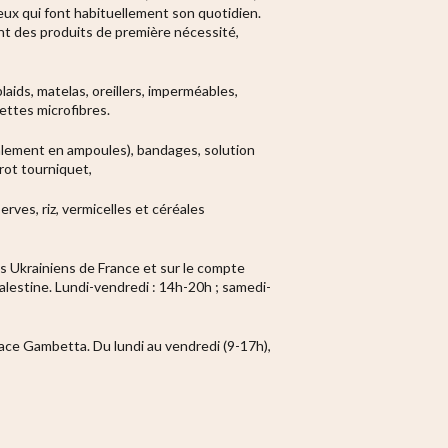
oyeux qui font habituellement son quotidien.
nt des produits de première nécessité,
plaids, matelas, oreillers, imperméables,
ettes microfibres.
alement en ampoules), bandages, solution
rot tourniquet,
erves, riz, vermicelles et céréales
ts Ukrainiens de France et sur le compte
estine. Lundi-vendredi : 14h-20h ; samedi-
 place Gambetta. Du lundi au vendredi (9-17h),