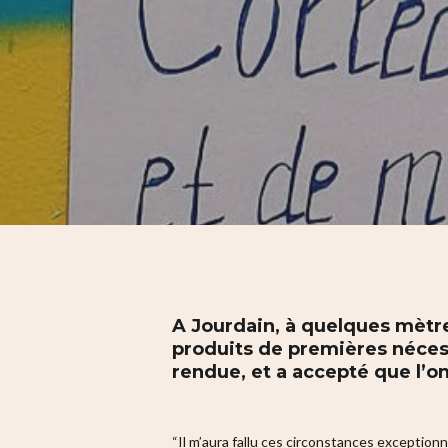
Hit enter to search or ESC to close
A Jourdain, à quelques mètre
produits de premières nécess
rendue, et a accepté que l’on
“Il m’aura fallu ces circonstances exceptio