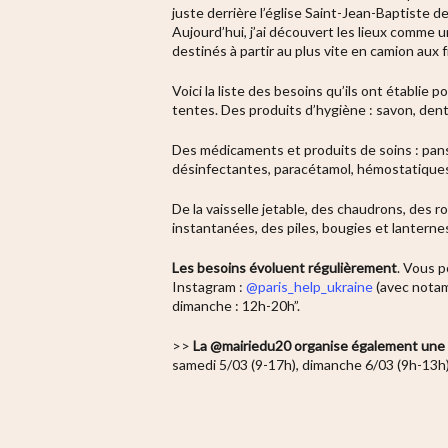
juste derrière l’église Saint-Jean-Baptiste de
Aujourd’hui, j’ai découvert les lieux comme
destinés à partir au plus vite en camion aux f
Voici la liste des besoins qu’ils ont établie 
tentes. Des produits d’hygiène : savon, dent
Des médicaments et produits de soins : pan
désinfectantes, paracétamol, hémostatiques, 
De la vaisselle jetable, des chaudrons, des ro
instantanées, des piles, bougies et lanterne
Les besoins évoluent régulièrement
. Vous p
Instagram :
@paris_help_ukraine
(avec notam
dimanche : 12h-20h”.
>>
La @mairiedu20 organise également une c
samedi 5/03 (9-17h), dimanche 6/03 (9h-13h)