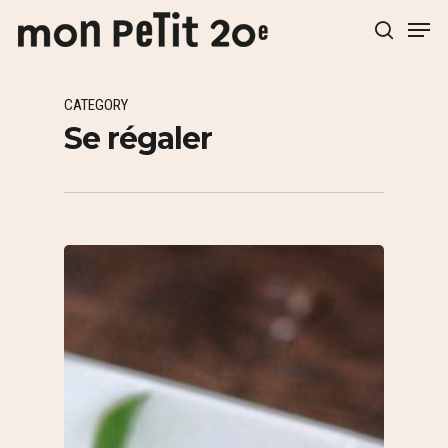
CATEGORY
Hit enter to search or ESC to close
Se régaler