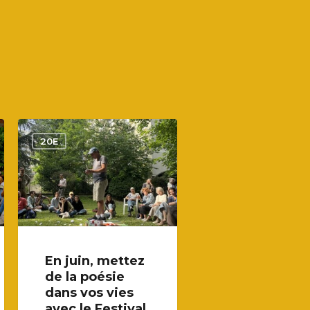
20E
En juin, mettez
de la poésie
dans vos vies
avec le Festival