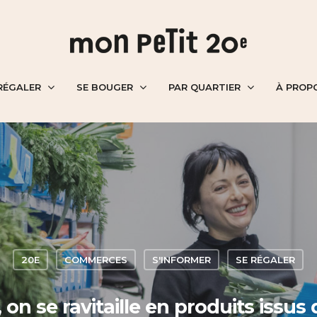
RÉGALER
SE BOUGER
PAR QUARTIER
À PROP
20E
COMMERCES
S'INFORMER
SE RÉGALER
n se ravitaille en produits issus 