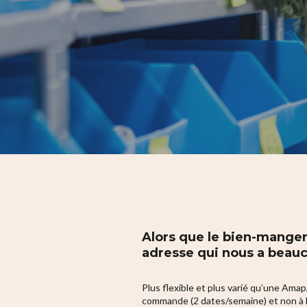
Hit enter to search or ESC to close
Alors que le bien-manger (
adresse qui nous a beauc
Plus flexible et plus varié qu’une Amap
commande (2 dates/semaine) et non à l’a