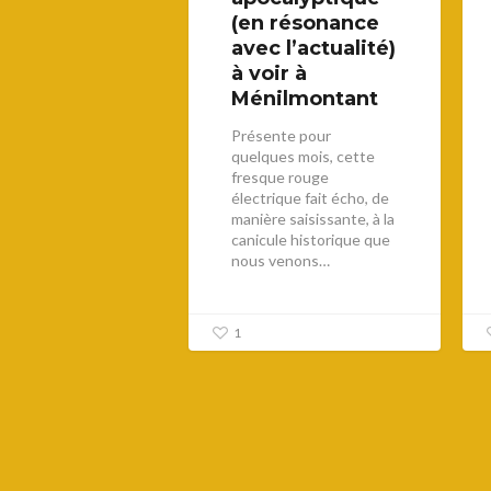
(en résonance
avec l’actualité)
à voir à
Ménilmontant
Présente pour
quelques mois, cette
fresque rouge
électrique fait écho, de
manière saisissante, à la
canicule historique que
nous venons…
1