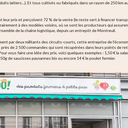
oduits laitiers…). Et tous cultivés ou fabriqués dans un rayon de 250 km 
t leur prix et perçoivent 72 % de la vente (le reste sert à financer tran
irement à des modèles voisins, où se sont les producteurs qui assurent 
ensemble de la chaîne logistique, depuis un entrepôt de Montreuil.
ent par deux militants des circuits-courts, cette entreprise de l’économi
près de 2 500 commandes qui sont récupérées dans leurs points de retra
 Pour vous faire une idée des prix, voici quelques exemples : 1,50 € la sal
s 250g de saucisses paysannes bio ou encore 14 € le poulet fermier.