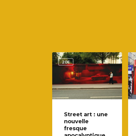
20E
Street art : une
nouvelle
fresque
apocalyptique