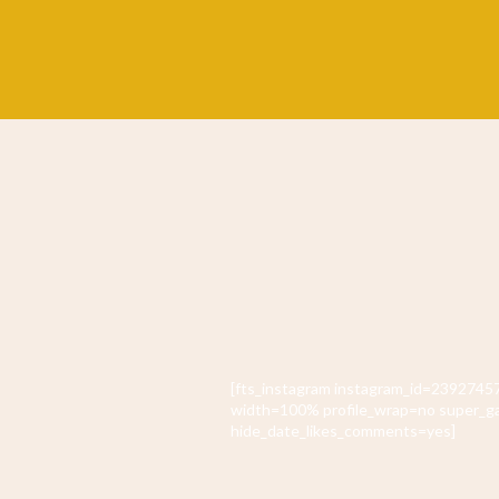
[fts_instagram instagram_id=23927
width=100% profile_wrap=no super_g
hide_date_likes_comments=yes]