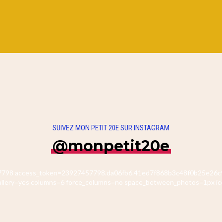
SUIVEZ MON PETIT 20E SUR INSTAGRAM
@monpetit20e
457798 access_token=23927457798.da06fb6.41ed7f868b3c48f0b25e26c9
allery=yes columns=6 force_columns=no space_between_photos=1px ic