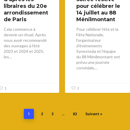
libraires du 20e
pour célébrer le
arrondissement
14 juillet au 88
de Paris
Ménilmontant
Cela commence à
Pour célébrer l'été et la
devenir un rituel. Après
Fête Nationale,
nous avoir recommandé
l'organisateur
des ouvrages à l’été
d'événements
2023 et 2024 et 2025,
Synestezia et l'équipe
les…
du 88 Ménilmontant ont
prévu une journée
conviviale,…
1
1
2
3
82
Suivant »
1
…