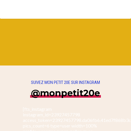
SUIVEZ MON PETIT 20E SUR INSTAGRAM
@monpetit20e
[fts_instagram
instagram_id=23927457798
access_token=23927457798.da06fb6.41ed7f868b3
pics_count=6 type=user width=100%