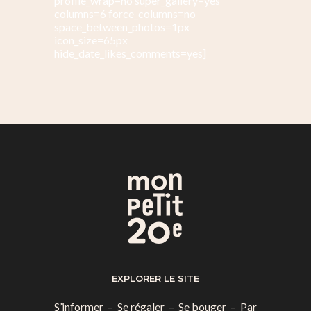
profile_wrap=no super_gallery=yes
columns=6 force_columns=no
space_between_photos=1px
icon_size=65px
hide_date_likes_comments=yes]
EXPLORER LE SITE
S’informer
–
Se régaler
–
Se bouger
–
Par