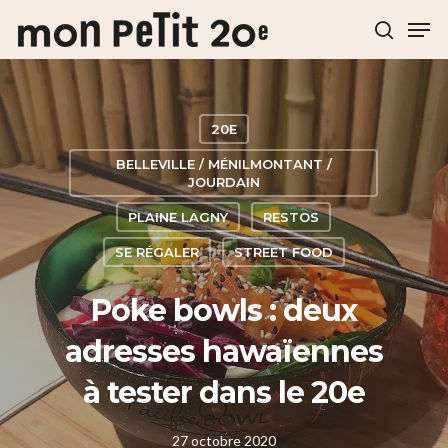
Hit enter to search or ESC to close
20E
BELLEVILLE / MÉNILMONTANT /
JOURDAIN
PLAINE LAGNY
RESTOS
SE RÉGALER
STREET FOOD
Poke bowls : deux
adresses hawaïennes
à tester dans le 20e
27 octobre 2020