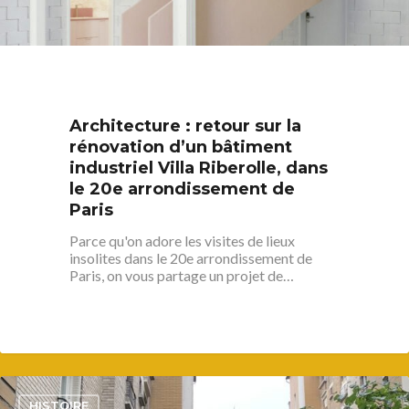
S’informer
Architecture : retour sur la
Au quotidien
Se régaler
rénovation d’un bâtiment
industriel Villa Riberolle, dans
Commerces
Bars et cafés
Se bouger
le 20e arrondissement de
Histoire
Paris
Restos
Agenda
Par quartier
Immobilier
Street food
Parce qu'on adore les visites de lieux
Balades
Belleville / Ménilmonta
À propos
insolites dans le 20e arrondissement de
Politique locale
Jourdain
Paris, on vous partage un projet de…
Culture
Nous Soutenir
Pelleport / Saint-Farg
Enfants
Télégraphe
Sport & bien-être
Père Lachaise / Gambe
Plaine Lagny
3
HISTOIRE