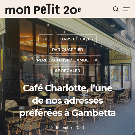
Hit enter to search or ESC to close
20E
BARS ET CAFÉS
PAR QUARTIER
PÈRE LACHAISE / GAMBETTA
SE RÉGALER
Café Charlotte, l’une
de nos adresses
préférées à Gambetta
8 décembre 2023