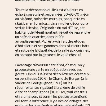
Toute la décoration du lieu est d’ailleurs en
écho à son style et aux années 50-60-70 : néon
au plafond, boiseries murales, banquette en
skaï, bar en formica… Un singulier décor qui a
séduit Nicolas. Originaire du Val d’Oise, cet
habitant de Ménilmontant, rêvait de reprendre
un café de quartier, dans le 20e
arrondissement. Après avoir fait des études
d’hôtellerie et ses gammes dans plusieurs bars
et restos de la Capitale, de la salle aux cuisines,
en passant par la gérance, le voilà chez lui.
L’avantage d’avoir un café à soi, c’est qu’on y
propose une carte en adéquation avec ses
goûts. On vous laissera découvrir les couteaux
en persillades (10 €), le Charlotte Burger (à la
viande de Bourguignon, 19 €) ou les
réconfortantes rigatoni à la crème de truffe
d’été et champignons (18 €). Ici, tout est frais
et fait maison. Et parmi les petites attentions
qui font la différence, il y a des coloriages, des
gommettes, des feutres et un menu enfants (12