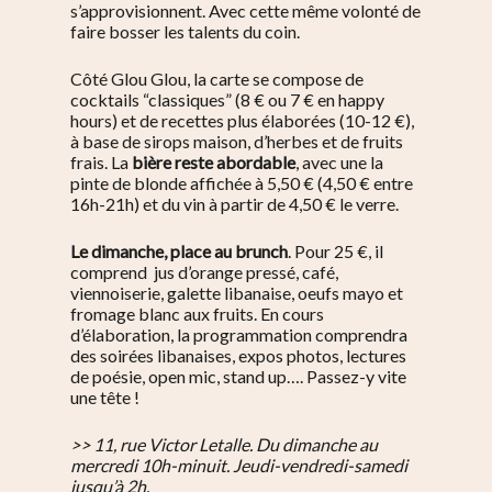
s’approvisionnent. Avec cette même volonté de
faire bosser les talents du coin.
Côté Glou Glou, la carte se compose de
cocktails “classiques” (8 € ou 7 € en happy
hours) et de recettes plus élaborées (10-12 €),
à base de sirops maison, d’herbes et de fruits
frais. La
bière reste abordable
, avec une la
pinte de blonde affichée à 5,50 € (4,50 € entre
16h-21h) et du vin à partir de 4,50 € le verre.
Le dimanche, place au brunch
. Pour 25 €, il
comprend jus d’orange pressé, café,
viennoiserie, galette libanaise, oeufs mayo et
fromage blanc aux fruits. En cours
d’élaboration, la programmation comprendra
des soirées libanaises, expos photos, lectures
de poésie, open mic, stand up…. Passez-y vite
une tête !
>> 11, rue Victor Letalle. Du dimanche au
mercredi 10h-minuit. Jeudi-vendredi-samedi
jusqu’à 2h.