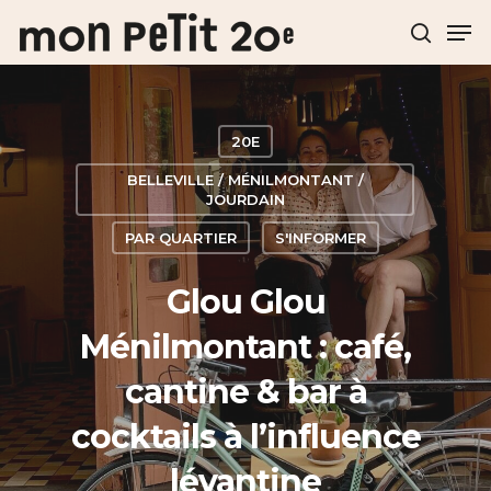
Hit enter to search or ESC to close
20E
BELLEVILLE / MÉNILMONTANT /
JOURDAIN
PAR QUARTIER
S'INFORMER
Glou Glou
Ménilmontant : café,
cantine & bar à
cocktails à l’influence
lévantine