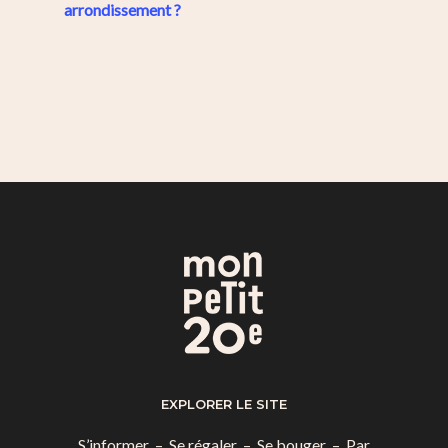
arrondissement ?
EXPLORER LE SITE
S’informer
–
Se régaler
–
Se bouger
–
Par