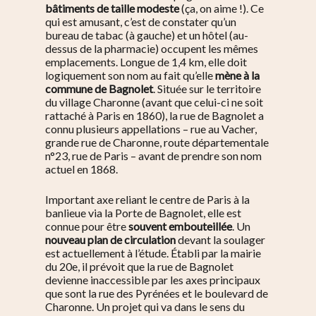
bâtiments de taille modeste
(ça, on aime !). Ce
qui est amusant, c’est de constater qu’un
bureau de tabac (à gauche) et un hôtel (au-
dessus de la pharmacie) occupent les mêmes
emplacements.
Longue de 1,4 km, elle doit
logiquement son nom au fait qu’elle
mène à la
commune de Bagnolet
. Située sur le territoire
du village Charonne (avant que celui-ci ne soit
rattaché à Paris en 1860), la rue de Bagnolet a
connu plusieurs appellations – rue au Vacher,
grande rue de Charonne,
route départementale
n°
23, rue de Paris
– avant de prendre son nom
actuel en 1868.
Important axe reliant le centre de Paris à la
banlieue via la Porte de Bagnolet, elle est
connue pour être
souvent embouteillée
.
Un
nouveau plan de circulation
devant la soulager
est actuellement à l’étude. Établi par la mairie
du 20e, il prévoit que la
rue de Bagnolet
devienne inaccessible par les axes principaux
que sont la rue des Pyrénées et le boulevard de
Charonne. Un projet qui va dans le sens du