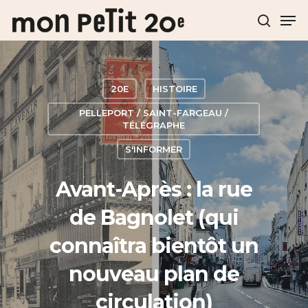
Hit enter to search or ESC to close
20E
HISTOIRE
PELLEPORT / SAINT-FARGEAU /
TÉLÉGRAPHE
S'INFORMER
Avant-Après : la rue
de Bagnolet (qui
connaîtra bientôt un
nouveau plan de
circulation)