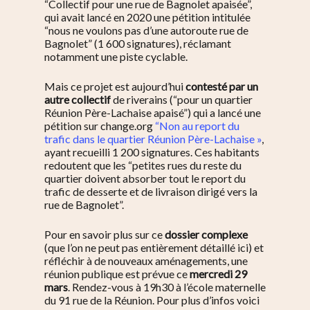
“Collectif pour une rue de Bagnolet apaisée”,
qui avait lancé en 2020 une pétition intitulée
“nous ne voulons pas d’une autoroute rue de
Bagnolet” (1 600 signatures), réclamant
notamment une piste cyclable.
Mais ce projet est aujourd’hui
contesté par un
autre collectif
de riverains (“
pour un quartier
Réunion Père-Lachaise apaisé”)
qui a lancé une
pétition sur change.org
“Non au report du
trafic dans le quartier Réunion Père-Lachaise »
,
ayant recueilli 1 200 signatures. Ces habitants
redoutent que les “petites rues du reste du
quartier doivent absorber tout le report du
trafic de desserte et de livraison dirigé vers la
rue de Bagnolet”.
Pour en savoir plus sur ce
dossier complexe
S’informer
(que l’on ne peut pas entièrement détaillé ici) et
réfléchir à de nouveaux aménagements, une
Au quotidien
Se régaler
réunion publique est prévue ce
mercredi 29
mars
. Rendez-vous
à 19h30 à l’école maternelle
Commerces
Bars et cafés
Se bouger
du 91 rue de la Réunion
. Pour plus d’infos voici