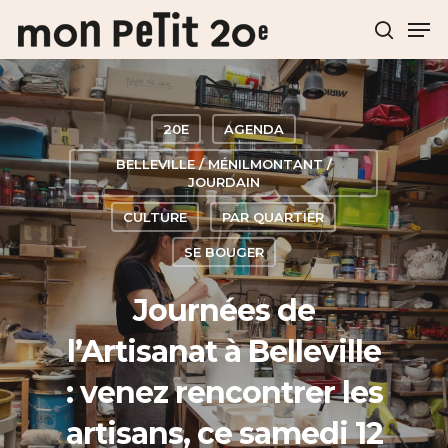
Hit enter to search or ESC to close
20E
AGENDA
BELLEVILLE / MÉNILMONTANT /
JOURDAIN
CULTURE
PAR QUARTIER
SE BOUGER
Journées de
l’Artisanat à Belleville
: venez rencontrer les
artisans, ce samedi 12