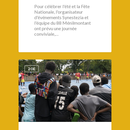
Plaine Lagny
Pour célébrer l'été et la Fête
Nationale, l'organisateur
Saint-Blaise / Réunion
d'événements Synestezia et
l'équipe du 88 Ménilmontant
ont prévu une journée
conviviale,…
1
20E