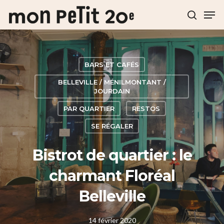
Hit enter to search or ESC to close
BARS ET CAFÉS
BELLEVILLE / MÉNILMONTANT /
JOURDAIN
PAR QUARTIER
RESTOS
SE RÉGALER
Bistrot de quartier : le
charmant Floréal
Belleville
14 février 2020