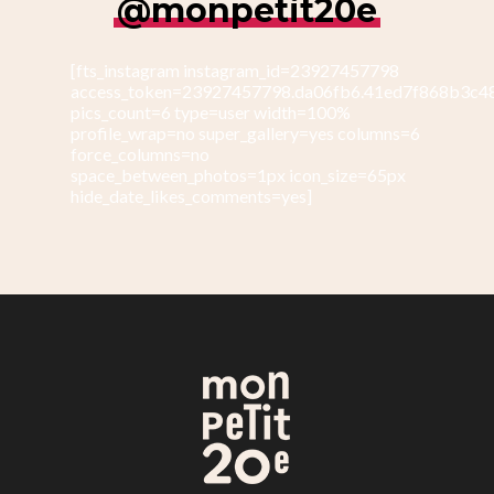
@monpetit20e
[fts_instagram instagram_id=23927457798
access_token=23927457798.da06fb6.41ed7f868b3c4
pics_count=6 type=user width=100%
profile_wrap=no super_gallery=yes columns=6
force_columns=no
space_between_photos=1px icon_size=65px
hide_date_likes_comments=yes]