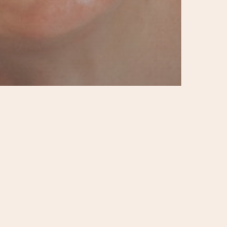
t / Jourdain
Par quartier
Sport & bien-être