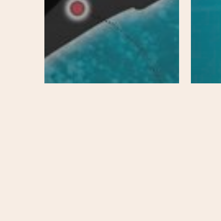
20e
Agenda
Au quotidien
S'informer
Se bouger
Au q
Sport & bien-être
Se b