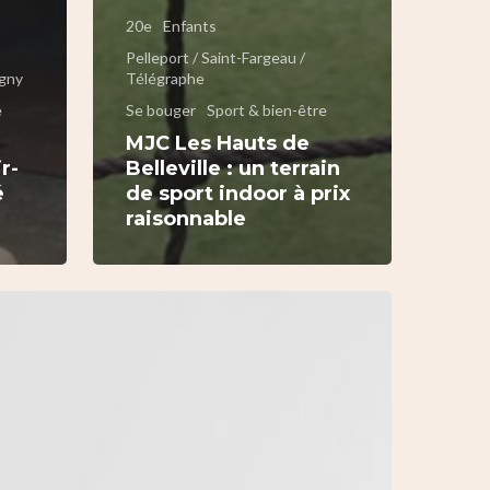
20e
Enfants
Pelleport / Saint-Fargeau /
agny
Télégraphe
e
Se bouger
Sport & bien-être
MJC Les Hauts de
r-
Belleville : un terrain
é
de sport indoor à prix
raisonnable