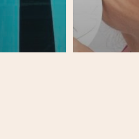
uotidien
S'informer
ouger
Sport & bien-être
20e
Belleville / Ménilmontan