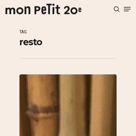
TAG
Hit enter to search or ESC to close
resto