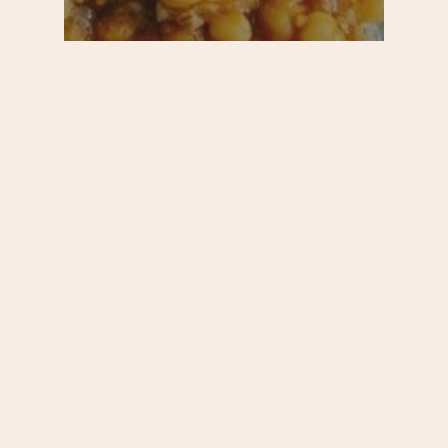
20e
Restos
Saint-Blaise / Réunion
Se régaler
Destination Téhéran : un
super buffet iranien rue de
la Réunion