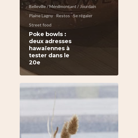
Belleville / Ménilmontant / Jourdain
Plaine Lagny
Restos
Se régaler
Street food
Poke bowls :
deux adresses
hawaïennes à
tester dans le
20e