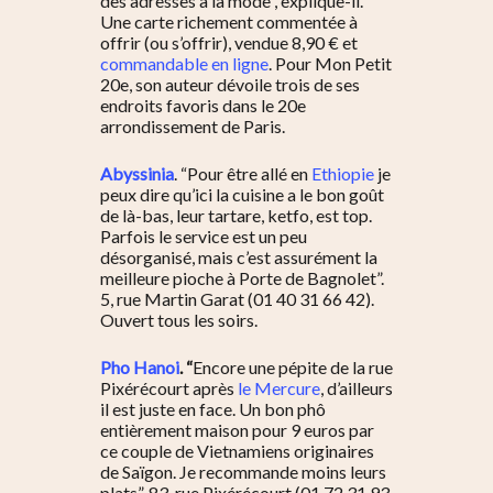
des adresses à la mode
”, explique-il.
Une carte richement commentée à
offrir (ou s’offrir), vendue 8,90 € et
commandable en ligne
. Pour Mon Petit
20e, son auteur dévoile trois de ses
endroits favoris dans le 20e
arrondissement de Paris.
Abyssinia
. “Pour être allé en
Ethiopie
je
peux dire qu’ici la cuisine a le bon goût
de là-bas, leur tartare, ketfo, est top.
Parfois le service est un peu
désorganisé, mais c’est assurément la
meilleure pioche à Porte de Bagnolet”.
5, rue Martin Garat (01 40 31 66 42).
Ouvert tous les soirs.
Pho Hanoi
. “
Encore une pépite de la rue
Pixérécourt après
le Mercure
, d’ailleurs
il est juste en face. Un bon phô
entièrement maison pour 9 euros par
ce couple de Vietnamiens originaires
de Saïgon. Je recommande moins leurs
plats”. 83, rue Pixérécourt (01 72 31 93