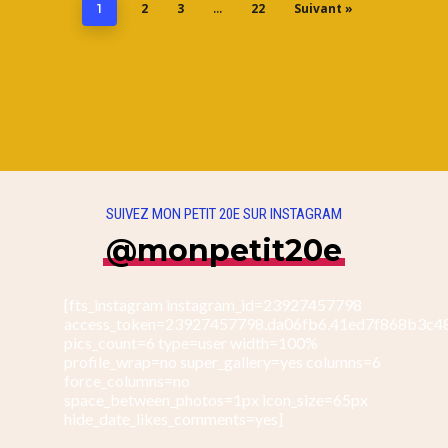
2
3
22
Suivant »
1
…
SUIVEZ MON PETIT 20E SUR INSTAGRAM
@monpetit20e
[fts_instagram instagram_id=23927457798
access_token=23927457798.da06fb6.41ed7f868b3c4
pics_count=6 type=user width=100%
profile_wrap=no super_gallery=yes columns=6
force_columns=no
space_between_photos=1px icon_size=65px
hide_date_likes_comments=yes]