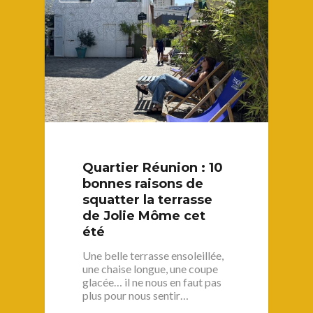
S’informer
Au quotidien
Se régaler
Commerces
Bars et cafés
Se bouger
Histoire
Restos
Agenda
Par quartier
Immobilier
Street food
Balades
Belleville / Ménilmonta
À propos
Politique locale
Jourdain
Quartier Réunion : 10
Culture
Nous Soutenir
bonnes raisons de
Pelleport / Saint-Farg
Enfants
squatter la terrasse
Télégraphe
de Jolie Môme cet
Sport & bien-être
Père Lachaise / Gambe
été
Plaine Lagny
Une belle terrasse ensoleillée,
une chaise longue, une coupe
Saint-Blaise / Réunion
glacée… il ne nous en faut pas
plus pour nous sentir…