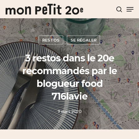
Hit enter to search or ESC to close
RESTOS
SE RÉGALER
3 restos dans le 20e
recommandés par le
blogueur food
716lavie
9 mars 2020