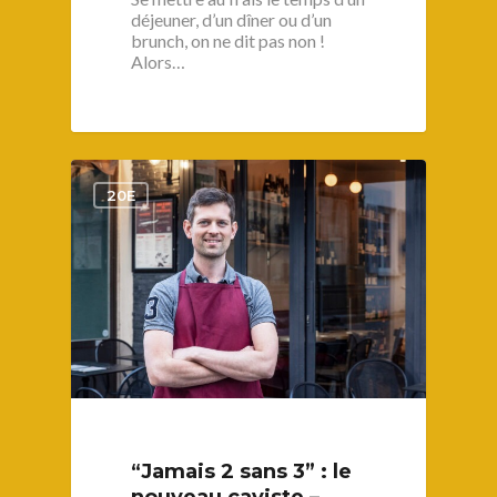
déjeuner, d’un dîner ou d’un
brunch, on ne dit pas non !
Alors…
1
20E
“Jamais 2 sans 3” : le
nouveau caviste –