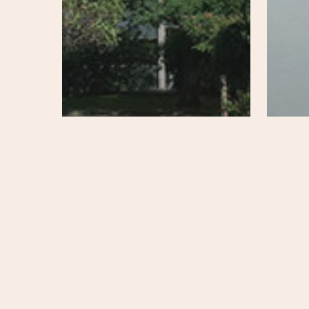
Au quotidien
20e
Belleville / Ménilmontant /
Jourdain
Sain
Immobilier
S'informer
Se b