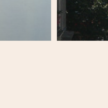
Culture
Par quartier
t-Blaise / Réunion
20e
Au quotidien
Balades
ouger