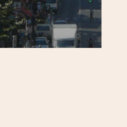
Belleville / Ménilmontant / Jourdain
S'informer