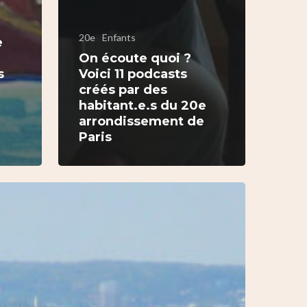
20e
Enfants
e
On écoute quoi ?
s
Voici 11 podcasts
créés par des
habitant.e.s du 20e
e
arrondissement de
Paris