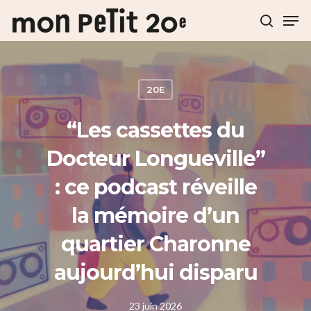
Hit enter to search or ESC to close
20E
“Les cassettes du
Docteur Longueville”
: ce podcast réveille
la mémoire d’un
quartier Charonne
aujourd’hui disparu
23 juin 2026