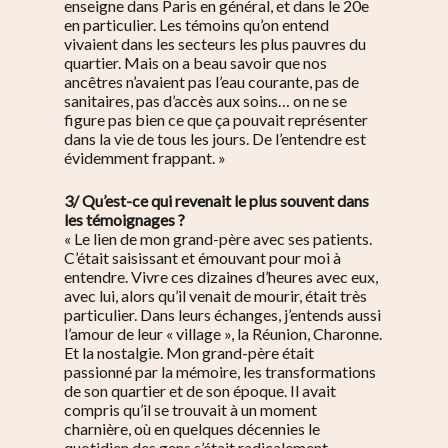
enseigne dans Paris en général, et dans le 20e
en particulier.
Les témoins qu’on entend
vivaient dans les secteurs les plus pauvres du
quartier. Mais on a beau savoir que nos
S’informer
ancêtres n’avaient pas l’eau courante, pas de
sanitaires, pas d’accès aux soins… on ne se
Au quotidien
figure pas bien ce que ça pouvait représenter
Se régaler
dans la vie de tous les jours. De l’entendre est
Commerces
évidemment frappant. »
Bars et cafés
Se bouger
Histoire
Restos
Agenda
Par quartier
3/ Qu’est-ce qui revenait le plus souvent dans
les témoignages ?
Immobilier
Street food
Balades
« Le lien de mon grand-père avec ses patients.
Belleville / Ménilmonta
À propos
Politique locale
C’était saisissant et émouvant pour moi à
Jourdain
Culture
entendre. Vivre ces dizaines d’heures avec eux,
Nous Soutenir
Pelleport / Saint-Farg
avec lui, alors qu’il venait de mourir, était très
Enfants
particulier. Dans leurs échanges, j’entends aussi
Télégraphe
l’amour de leur « village », la Réunion, Charonne.
Sport & bien-être
Père Lachaise / Gambe
Et la nostalgie. Mon grand-père était
passionné par la mémoire, les transformations
Plaine Lagny
de son quartier et de son époque. Il avait
compris qu’il se trouvait à un moment
Saint-Blaise / Réunion
charnière, où en quelques décennies le
quotidien des gens s’était radicalement