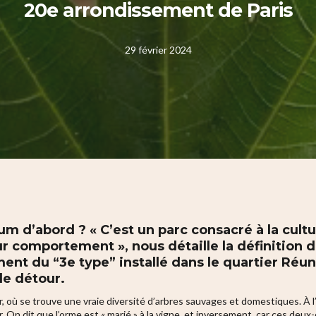
20e arrondissement de Paris
29 février 2024
um d’abord ? « C’est un parc consacré à la cult
ur comportement », nous détaille la définition 
ment du “3e type” installé dans le quartier Réun
le détour.
 où se trouve une vraie diversité d’arbres sauvages et domestiques. À l’
. On dit que l’orme est « marié » à la vigne, et inversement, car ces deux