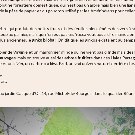
d’origine forestière domestiquée, qui n’est pas un arbre mais bien une lian
 de la pâte de papier et du goudron utilisé par les Amérindiens pour colle
re qui produit des petits fruits et des feuilles bien aimées des vers à so
p au palmier, mais qui n’en est pas un. Yucca veut aussi dire manioc en 
plus anciennes, le
ginko biloba
! On dit que les ginkos existaient au temp
ipier de Virginie et un marronnier d’Inde qui ne vient pas d’Inde mais des 
sauvages
, mais on trouve aussi des
arbres fruitiers
dans ces Haies Partagé
 et un kivier, un « arbre » à kiwi. Bref, un vrai univers naturel derrière che
ge
ait.
au jardin Casque d’Or, 14, rue Michel-de-Bourges, dans le quartier Réuni