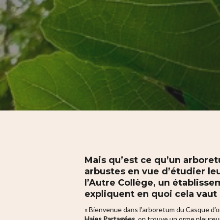
Hit enter to search or ESC to close
Mais qu’est ce qu’un arboret
arbustes en vue d’étudier le
l’Autre Collège, un établisse
expliquent en quoi cela vaut 
« Bienvenue dans l’arboretum du Casque d’or,
Haies Partagées
, on trouve un orme pleureur