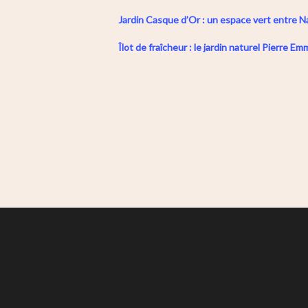
Jardin Casque d’Or : un espace vert entre N
Îlot de fraîcheur : le jardin naturel Pierre E