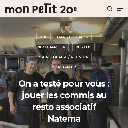
Hit enter to search or ESC to close
20E
BARS ET CAFÉS
PAR QUARTIER
RESTOS
SAINT-BLAISE / RÉUNION
SE RÉGALER
On a testé pour vous :
jouer les commis au
resto associatif
Natema