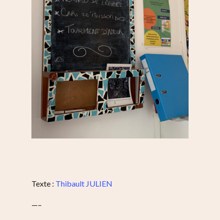
Texte :
Thibault JULIEN
—–