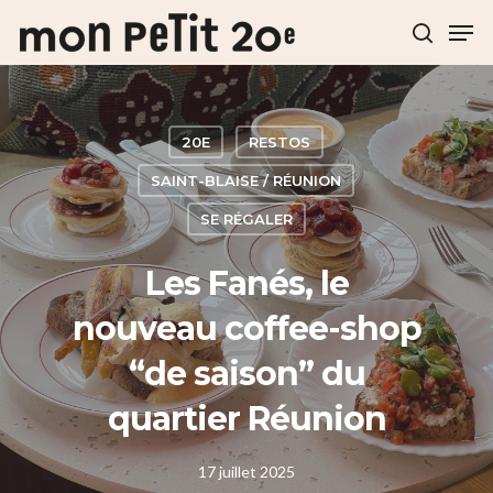
Hit enter to search or ESC to close
20E
RESTOS
SAINT-BLAISE / RÉUNION
SE RÉGALER
Les Fanés, le
nouveau coffee-shop
“de saison” du
quartier Réunion
17 juillet 2025