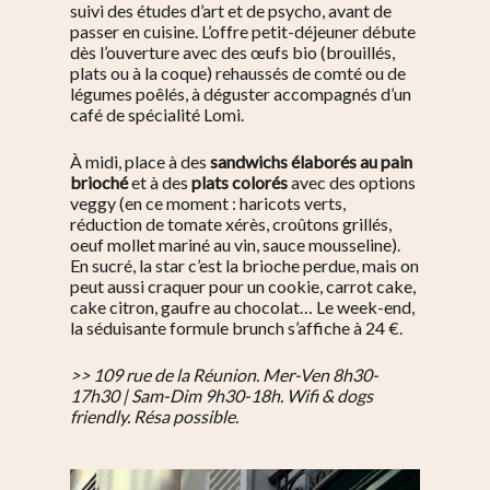
suivi des études d’art et de psycho, avant de
passer en cuisine. L’offre petit-déjeuner débute
dès l’ouverture avec des œufs bio (brouillés,
plats ou à la coque) rehaussés de comté ou de
légumes poêlés, à déguster accompagnés d’un
café de spécialité Lomi.
À midi, place à des
sandwichs élaborés au pain
brioché
et à des
plats colorés
avec des options
veggy (en ce moment : haricots verts,
réduction de tomate xérès, croûtons grillés,
oeuf mollet mariné au vin, sauce mousseline).
En sucré, la star c’est la brioche perdue, mais on
peut aussi craquer pour un cookie, carrot cake,
cake citron, gaufre au chocolat… Le week-end,
la séduisante formule brunch s’affiche à 24 €.
>> 109 rue de la Réunion. Mer-Ven 8h30-
17h30 | Sam-Dim 9h30-18h. Wifi & dogs
friendly. Résa possible.