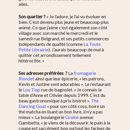
ailes.
Son quartier ?
«
Je l’adore, je l’ai vu évoluer en
bien. C’est devenu plus jeune et beaucoup plus
animé. Ce que j’aime c’est également son côté
village avec son marché le mercredi et le
samedi rue Belgrand, et ses petits commerces
indépendants de qualité (comme
La Toute
Petite Librairie
). J’aurais beaucoup de mal à
quitter cet arrondissement tellement
hétéroclite. »
S’informer
Ses adresses préférées ?
La
fromagerie
Riondet
ainsi que leur épicerie, « les patrons,
Au quotidien
Se régaler
Kevin et Justine sont adorables ». Le restaurant
le
Lou Tiap
rue de bagnolet. « Je connais la
Commerces
Bars et cafés
Se bouger
table d’Anne et Olivier depuis 1999. C’est du
Histoire
beau gastronomique à prix bistrot ».
The
Restos
Agenda
Par quartier
Dancing Goat
« pour son côté cosy, boire un
Immobilier
Street food
thé matcha en lisant un bon livre, il n’y a pas
Balades
Belleville / Ménilmonta
À propos
mieux ». La boulangerie
Graine
avenue
Politique locale
Jourdain
Gambetta, « je viens de la découvrir, le pain à la
Culture
Nous Soutenir
coupe est sacrément bon surtout les farines de