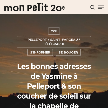
Hit enter to search or ESC to close
20E
PELLEPORT / SAINT-FARGEAU /
TÉLÉGRAPHE
S'INFORMER
SE BOUGER
Les bonnes adresses
de Yasmine à
Pelleport & son
coucher de soleil sur
la chapelle de