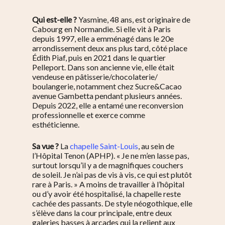
Qui est-elle ?
Yasmine, 48 ans, est originaire de
Cabourg en Normandie. Si elle vit à Paris
depuis 1997, elle a emménagé dans le 20e
arrondissement deux ans plus tard, côté place
Édith Piaf, puis en 2021 dans le quartier
Pelleport. Dans son ancienne vie, elle était
vendeuse en pâtisserie/chocolaterie/
boulangerie, notamment chez Sucre&Cacao
avenue Gambetta pendant plusieurs années.
Depuis 2022, elle a entamé une reconversion
professionnelle et exerce comme
esthéticienne.
Sa vue ?
La
chapelle Saint-Louis
, au sein de
l’Hôpital Tenon (APHP). « Je ne m’en lasse pas,
surtout lorsqu’il y a de magnifiques couchers
de soleil. Je n’ai pas de vis à vis, ce qui est plutôt
rare à Paris. » A moins de travailler à l’hôpital
ou d’y avoir été hospitalisé, la chapelle reste
cachée des passants. De style néogothique, elle
s’élève dans la cour principale, entre deux
galeries basses à arcades qui la relient aux