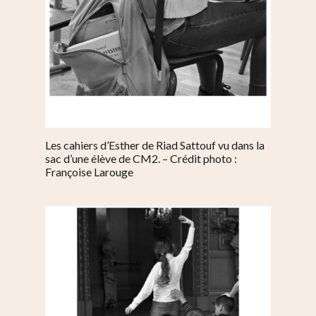
Au quotidien
Se régaler
Commerces
Bars et cafés
Se bouger
Histoire
Restos
Agenda
Par quartier
Immobilier
Street food
Balades
Belleville / Ménilmonta
À propos
Politique locale
Jourdain
Culture
Nous Soutenir
Pelleport / Saint-Farg
Les cahiers d’Esther de Riad Sattouf vu dans la
Enfants
Télégraphe
sac d’une élève de CM2. – Crédit photo :
Sport & bien-être
Françoise Larouge
Père Lachaise / Gambe
Plaine Lagny
Saint-Blaise / Réunion