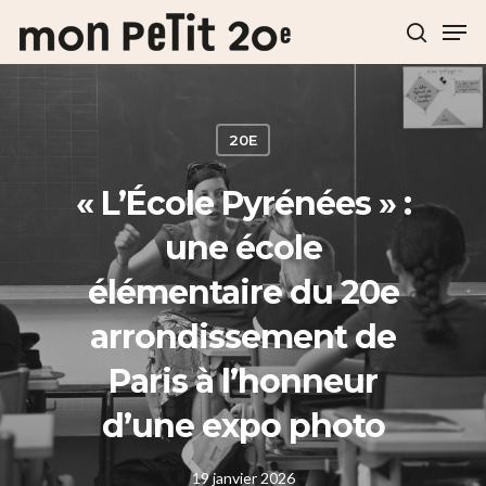
Hit enter to search or ESC to close
20E
« L’École Pyrénées » :
une école
élémentaire du 20e
arrondissement de
Paris à l’honneur
d’une expo photo
19 janvier 2026