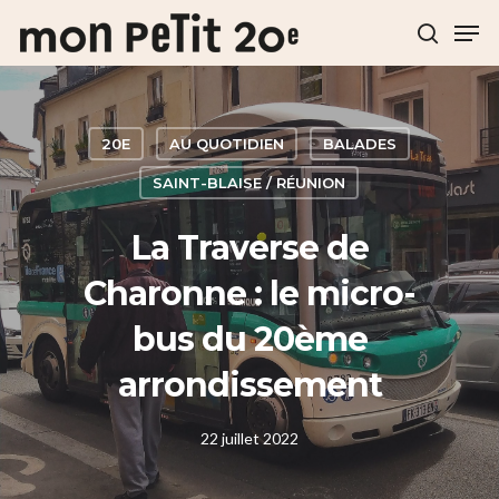
Hit enter to search or ESC to close
20E
AU QUOTIDIEN
BALADES
SAINT-BLAISE / RÉUNION
La Traverse de
Charonne : le micro-
bus du 20ème
arrondissement
22 juillet 2022