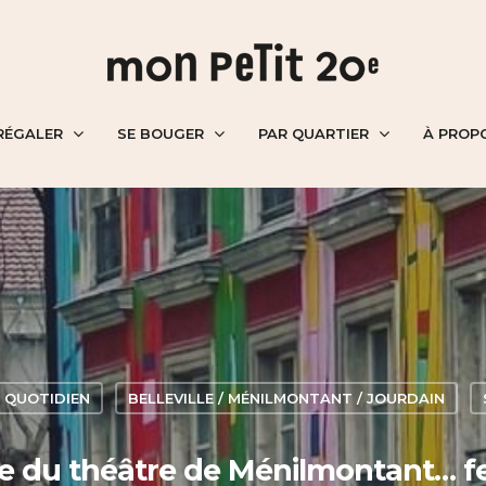
RÉGALER
SE BOUGER
PAR QUARTIER
À PROP
 QUOTIDIEN
BELLEVILLE / MÉNILMONTANT / JOURDAIN
ée du théâtre de Ménilmontant… f