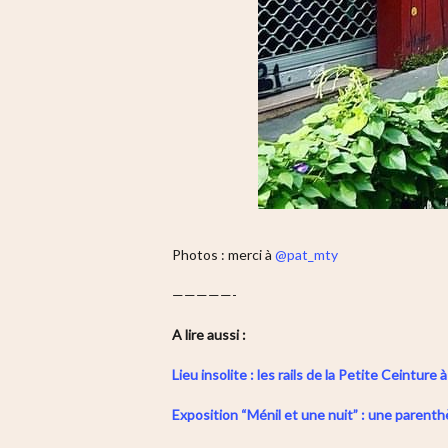
Photos : merci à
@pat_mty
—————-
A lire aussi :
Lieu insolite : les rails de la Petite Ceintur
Exposition “Ménil et une nuit” : une paren