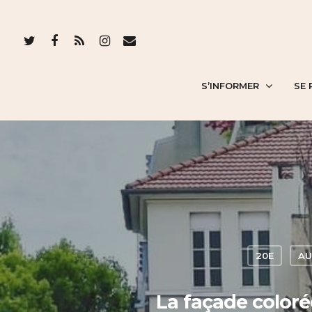
S’INFORMER
SE 
20E
AU
La façade color