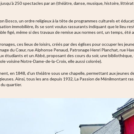
jusqu’à 250 spectacles par an (théâtre, danse, musique, histoire, littérat
n Bosco, un ordre religieux à la tête de programmes culturels et éducati
sation immobilière, ils se sont voulus rassurants indiquant que le lieu re
ble figé, même si des travaux de remise aux normes ont, un temps, été
atronages, ces lieux de loisirs, créés par des églises pour occuper les jeun
nage du Cœur, rue Alphonse Penaud, Patronage Henri Planchat, rue Haxo). 
ux étudiants et un Abbé, proposant des cours du soir, une bibliothèque,
école voisine Notre-Dame-de-la-Croix, elle aussi colorée).
ment, en 1848, d’un théâtre sous une chapelle, permettant aux jeunes de
ieuses. Ainsi, tous les ans depuis 1932,
La Passion de Ménilmontant
ras
du quartier.