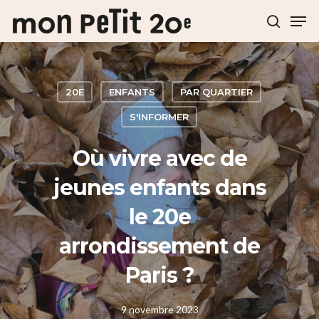
Hit enter to search or ESC to close
20E
ENFANTS
PAR QUARTIER
S'INFORMER
Où vivre avec de
jeunes enfants dans
le 20e
arrondissement de
Paris ?
9 novembre 2023