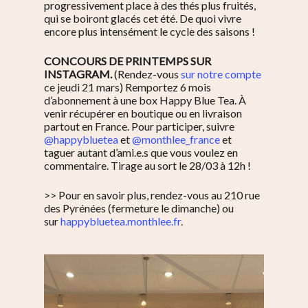
progressivement place à des thés plus fruités,
qui se boiront glacés cet été. De quoi vivre
encore plus intensément le cycle des saisons !
CONCOURS DE PRINTEMPS SUR
INSTAGRAM.
(Rendez-vous
sur notre compte
ce jeudi 21 mars) Remportez 6 mois
d’abonnement à une box Happy Blue Tea. À
venir récupérer en boutique ou en livraison
partout en France. Pour participer, suivre
@happybluetea
et
@monthlee_france
et
taguer autant d’ami.e.s que vous voulez en
commentaire. Tirage au sort le 28/03 à 12h !
>> Pour en savoir plus, rendez-vous au 210 rue
des Pyrénées (fermeture le dimanche) ou
sur
happybluetea.monthlee.fr
.