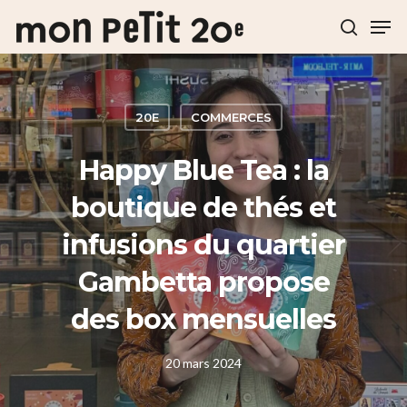
Hit enter to search or ESC to close
20E
COMMERCES
Happy Blue Tea : la
boutique de thés et
infusions du quartier
Gambetta propose
des box mensuelles
20 mars 2024