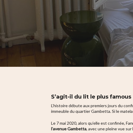
S’agit-il du lit le plus fam
L’histoire débute aux premiers jours du con
immeuble du quartier Gambetta. Si le matelas 
Hit enter to search or ESC to close
Le 7 mai 2020, alors qu’elle est confinée, Fa
l’avenue Gambetta
, avec une pleine vue sur