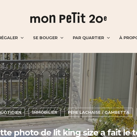
RÉGALER
SE BOUGER
PAR QUARTIER
À PROP
QUOTIDIEN
IMMOBILIER
PÈRE LACHAISE / GAMBETTA
te photo de lit king size a fait l