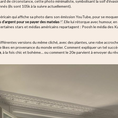
sard de circonstance, cette photo minimaliste, symbolisant la soif d’évasi
és (ils sont 105k à la suivre actuellement).
éricain qui affiche sa photo dans son émission YouTube, pour se moquer 
s d’argent pour se payer des matelas
!”. Elle lui rétorque avec humour, en
Et certaines stars et médias américains repartagent : Poosh le média des 
différentes versions du même cliché, avec des plantes, une robe accroch
 de likes en provenance du monde entier. Comment expliquer un tel succè
e
, à la fois chic et bohème… ou comment le 20e parvient à envoyer du rêv