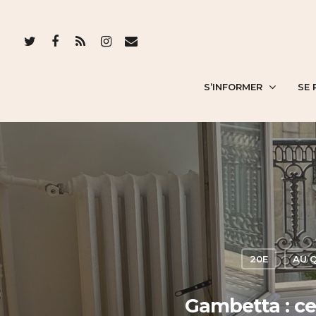
S’INFORMER
SE 
20E
AU 
Gambetta : cet