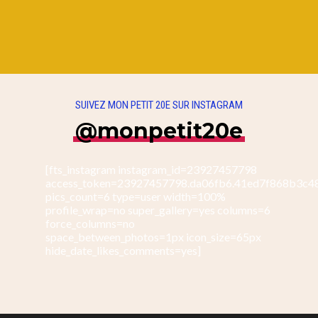
SUIVEZ MON PETIT 20E SUR INSTAGRAM
@monpetit20e
[fts_instagram instagram_id=23927457798
access_token=23927457798.da06fb6.41ed7f868b3c4
pics_count=6 type=user width=100%
profile_wrap=no super_gallery=yes columns=6
force_columns=no
space_between_photos=1px icon_size=65px
hide_date_likes_comments=yes]