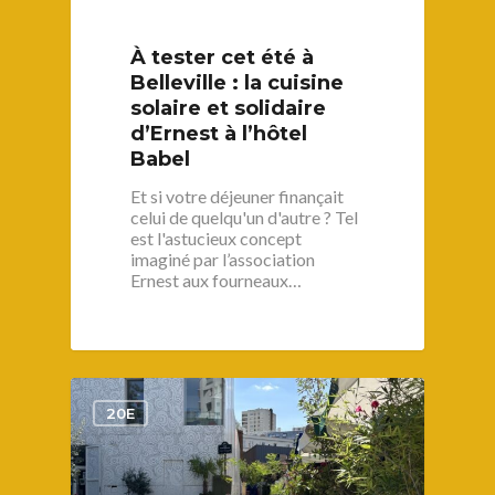
S’informer
À tester cet été à
Au quotidien
Se régaler
Belleville : la cuisine
solaire et solidaire
Commerces
Bars et cafés
Se bouger
d’Ernest à l’hôtel
Histoire
Restos
Babel
Agenda
Par quartier
Immobilier
Street food
Balades
Et si votre déjeuner finançait
Belleville / Ménilmonta
À propos
celui de quelqu'un d'autre ? Tel
Politique locale
Jourdain
Culture
est l'astucieux concept
Nous Soutenir
imaginé par l’association
Pelleport / Saint-Farg
Enfants
Ernest aux fourneaux…
Télégraphe
Sport & bien-être
Père Lachaise / Gambe
Plaine Lagny
1
Saint-Blaise / Réunion
20E