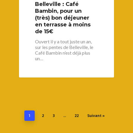
Belleville : Café
Bambin, pour un
(très) bon déjeuner
en terrasse à moins
de 15€
Ouvert il y a tout juste un an,
sur les pentes de Belleville, le
Café Bambin n’est déjà plus
un…
2
3
22
Suivant »
1
…