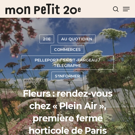
Hit enter to search or ESC to close
20E
AU QUOTIDIEN
COMMERCES
PELLEPORT / SAINT-FARGEAU /
TÉLÉGRAPHE
S'INFORMER
Fleurs : rendez-vous
chez « Plein Air »,
première ferme
horticole de Paris