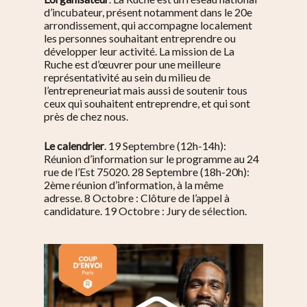
d’incubateur, présent notamment dans le 20e
arrondissement, qui accompagne localement
les personnes souhaitant entreprendre ou
développer leur activité. La mission de La
Ruche est d’œuvrer pour une meilleure
représentativité au sein du milieu de
S’informer
l’entrepreneuriat mais aussi de soutenir tous
ceux qui souhaitent entreprendre, et qui sont
Au quotidien
Se régaler
près de chez nous.
Commerces
Bars et cafés
Se bouger
Le calendrier
. 19 Septembre (12h-14h):
Histoire
Réunion d’information sur le programme au 24
Restos
Agenda
Par quartier
rue de l’Est 75020. 28 Septembre (18h-20h):
Immobilier
Street food
2ème réunion d’information, à la même
Balades
Belleville / Ménilmonta
À propos
adresse. 8 Octobre : Clôture de l’appel à
Politique locale
Jourdain
Culture
candidature. 19 Octobre : Jury de sélection.
Nous Soutenir
Pelleport / Saint-Farg
Enfants
Télégraphe
Sport & bien-être
Père Lachaise / Gambe
Plaine Lagny