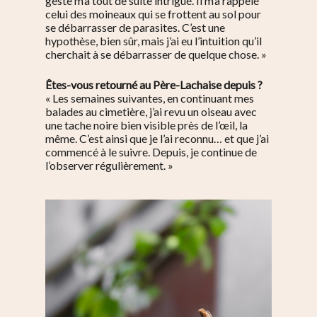
geste m’a tout de suite intrigué. Il m’a rappelé
celui des moineaux qui se frottent au sol pour
se débarrasser de parasites. C’est une
hypothèse, bien sûr, mais j’ai eu l’intuition qu’il
cherchait à se débarrasser de quelque chose. »
Êtes-vous retourné au Père-Lachaise depuis ?
« Les semaines suivantes, en continuant mes
balades au cimetière, j’ai revu un oiseau avec
S’informer
une tache noire bien visible près de l’œil, la
même. C’est ainsi que je l’ai reconnu… et que j’ai
Au quotidien
Se régaler
commencé à le suivre. Depuis, je continue de
l’observer régulièrement. »
Commerces
Bars et cafés
Se bouger
Histoire
Restos
Agenda
Par quartier
Immobilier
Street food
Balades
Belleville / Ménilmonta
À propos
Politique locale
Jourdain
Culture
Nous Soutenir
Pelleport / Saint-Farg
Enfants
Télégraphe
Sport & bien-être
Père Lachaise / Gambe