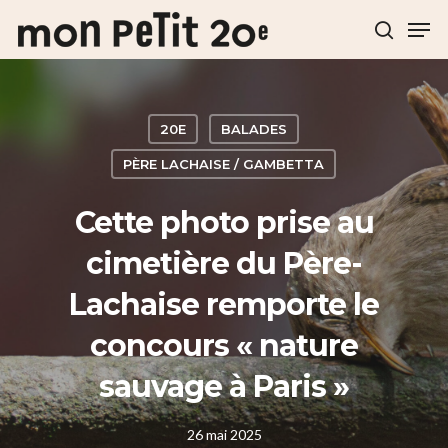
Hit enter to search or ESC to close
20E
BALADES
PÈRE LACHAISE / GAMBETTA
Cette photo prise au
cimetière du Père-
Lachaise remporte le
concours « nature
sauvage à Paris »
26 mai 2025