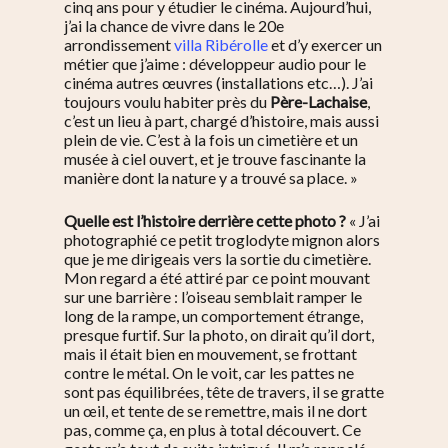
cinq ans pour y étudier le cinéma. Aujourd’hui,
j’ai la chance de vivre dans le 20e
arrondissement
villa Ribérolle
et d’y exercer un
métier que j’aime : développeur audio pour le
cinéma autres œuvres (installations etc…). J’ai
toujours voulu habiter près du
Père-Lachaise
,
c’est un lieu à part, chargé d’histoire, mais aussi
plein de vie. C’est à la fois un cimetière et un
musée à ciel ouvert, et je trouve fascinante la
manière dont la nature y a trouvé sa place. »
Quelle est l’histoire derrière cette photo ?
« J’ai
photographié ce petit troglodyte mignon alors
que je me dirigeais vers la sortie du cimetière.
Mon regard a été attiré par ce point mouvant
sur une barrière : l’oiseau semblait ramper le
long de la rampe, un comportement étrange,
presque furtif. Sur la photo, on dirait qu’il dort,
mais il était bien en mouvement, se frottant
contre le métal. On le voit, car les pattes ne
sont pas équilibrées, tête de travers, il se gratte
un œil, et tente de se remettre, mais il ne dort
pas, comme ça, en plus à total découvert. Ce