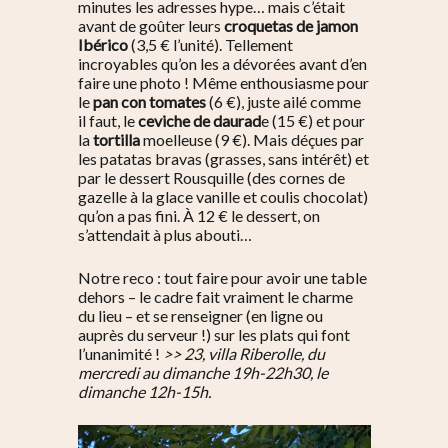
minutes les adresses hype… mais c’était
avant de goûter leurs
croquetas de jamon
Ibérico
(3,5 € l’unité). Tellement
incroyables qu’on les a dévorées avant d’en
faire une photo ! Même enthousiasme pour
le
pan con tomates
(6 €), juste ailé comme
il faut, le
ceviche de daurad
e (15 €) et pour
la
tortilla
moelleuse (9 €). Mais déçues par
les patatas bravas (grasses, sans intérêt) et
par le dessert Rousquille (des cornes de
gazelle à la glace vanille et coulis chocolat)
qu’on a pas fini. À 12 € le dessert, on
s’attendait à plus abouti…
Notre reco : tout faire pour avoir une table
dehors – le cadre fait vraiment le charme
du lieu – et se renseigner (en ligne ou
auprès du serveur !) sur les plats qui font
l’unanimité !
>> 23, villa Riberolle, du
mercredi au dimanche 19h-22h30, le
dimanche 12h-15h.