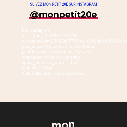
SUIVEZ MON PETIT 20E SUR INSTAGRAM
@monpetit20e
[fts_instagram
instagram_id=23927457798
access_token=23927457798.da06fb6.41ed7f868b3
pics_count=6 type=user width=100%
profile_wrap=no super_gallery=yes
columns=6 force_columns=no
space_between_photos=1px
icon_size=65px
hide_date_likes_comments=yes]