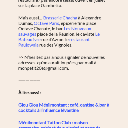
sur la place Gambetta.
Mais aussi…
Brasserie Chacha
à Alexandre
Dumas,
Octave Paris
, épicerie fine place
Octave Chanute, le bar
Les Nouveaux
sauvages
place de la Réunion, le caviste
Le
Bateau ivre
rue d’Avron, le
restaurant
Paulownia
rue des Vignoles.
>> N’hésitez pas à nous signaler de nouvelles
adresses, qu’on aurait loupées, par mail à
monpetit20e@gmail.com.
——————
À lire aussi :
Glou Glou Ménilmontant : café, cantine & bar à
cocktails à l’influence lévantine
Ménilmontant Tattoo Club : maison
centenaire, cabinet de curiosité et gang de