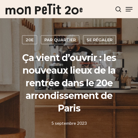
Hit enter to search or ESC to close
20E
PAR QUARTIER
SE RÉGALER
Ça vient d’ouvrir : les
nouveaux lieux de la
rentrée dans le 20e
arrondissement de
Paris
5 septembre 2023