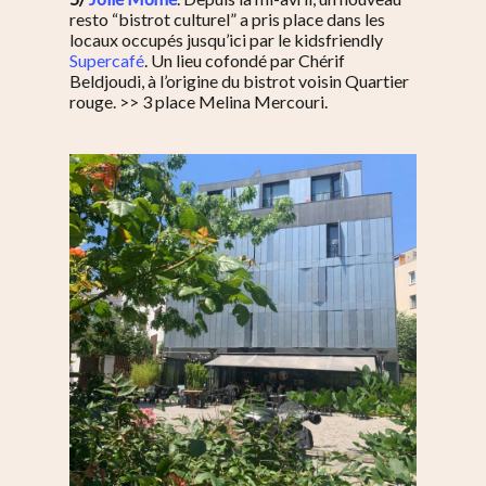
resto “bistrot culturel” a pris place dans les
locaux occupés jusqu’ici par le kidsfriendly
Supercafé
. Un lieu cofondé par Chérif
Beldjoudi, à l’origine du bistrot voisin Quartier
rouge. >> 3 place Melina Mercouri.
S’informer
Au quotidien
Se régaler
Commerces
Bars et cafés
Se bouger
Histoire
Restos
Agenda
Par quartier
Immobilier
Street food
Balades
Belleville / Ménilmonta
À propos
Politique locale
Jourdain
Culture
Nous Soutenir
Pelleport / Saint-Farg
Enfants
Télégraphe
Sport & bien-être
Père Lachaise / Gambe
Plaine Lagny