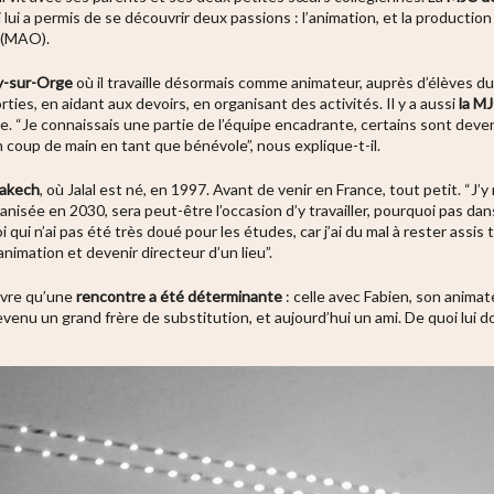
ui lui a permis de se découvrir deux passions : l’animation, et la producti
r (MAO).
sy-sur-Orge
où il travaille désormais comme animateur, auprès d’élèves du 
ties, en aidant aux devoirs, en organisant des activités. Il y a aussi
la MJ
. “Je connaissais une partie de l’équipe encadrante, certains sont devenu
n coup de main en tant que bénévole”, nous explique-t-il.
rakech
, où Jalal est né, en 1997. Avant de venir en France, tout petit. “J’
isée en 2030, sera peut-être l’occasion d’y travailler, pourquoi pas dans 
qui n’ai pas été très doué pour les études, car j’ai du mal à rester assis 
nimation et devenir directeur d’un lieu”.
uvre qu’une
rencontre a été déterminante
: celle avec Fabien, son animate
devenu un grand frère de substitution, et aujourd’hui un ami. De quoi lui do