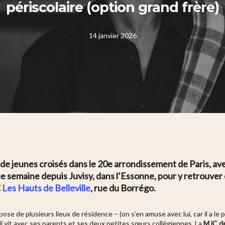
périscolaire (option grand frère)
14 janvier 2026
de jeunes croisés dans le 20e arrondissement de Paris, avec 
aque semaine depuis Juvisy, dans l’Essonne, pour y retrouver
C
Les Hauts de Belleville
, rue du Borrégo.
pose de plusieurs lieux de résidence – (on s’en amuse avec lui, car il a le p
il vit avec ses parents et ses deux petites sœurs collégiennes. La
MJC de