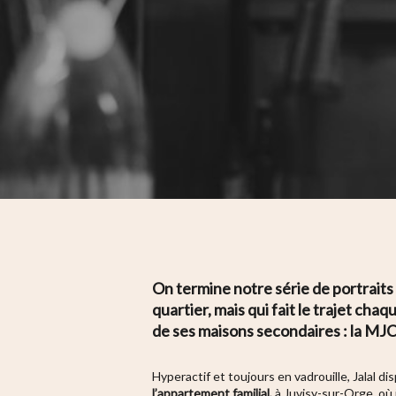
On termine notre série de portraits 
quartier, mais qui fait le trajet ch
de ses maisons secondaires : la MJ
Hit enter to search or ESC to close
Hyperactif et toujours en vadrouille, Jalal dis
l’appartement familial,
à Juvisy-sur-Orge, où 