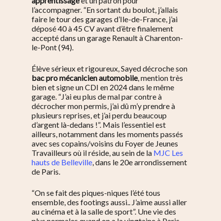
apprentissage
et un patron pour
l’accompagner. “En sortant du boulot, j’allais
faire le tour des garages d’Ile-de-France, j’ai
déposé 40 à 45 CV avant d’être finalement
accepté dans un garage Renault à
Charenton-
le-Pont (94)
.
Élève sérieux et rigoureux, Sayed décroche son
bac pro mécanicien automobile
, mention très
bien et signe un CDI en 2024 dans le même
garage. “J’ai eu plus de mal par contre à
décrocher mon permis, j’ai dû m’y prendre à
plusieurs reprises, et j’ai perdu beaucoup
d’argent là-dedans !”. Mais l’essentiel est
ailleurs, notamment dans les moments passés
avec ses copains/voisins du Foyer de Jeunes
Travailleurs où il réside, au sein de la
MJC Les
hauts de Belleville
, dans le 20e arrondissement
de Paris.
“On se fait des piques-niques l’été tous
ensemble, des footings aussi.. J’aime aussi aller
au cinéma et à la salle de sport”. Une vie des
plus normales quand on a la vingtaine à Paris.