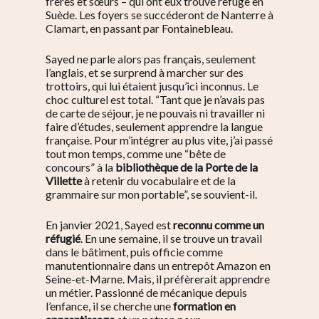
frères et sœurs – qui ont eux trouvé refuge en
Suède. Les foyers se succéderont de Nanterre à
Clamart, en passant par Fontainebleau.
Sayed ne parle alors pas français, seulement
l’anglais, et se surprend à marcher sur des
trottoirs, qui lui étaient jusqu’ici inconnus. Le
choc culturel est total. “Tant que je n’avais pas
de
carte de séjour, je ne pouvais ni travailler ni
faire d’études, seulement apprendre la langue
française. Pour m’intégrer au plus vite, j’ai passé
tout mon temps, comme une “bête de
concours” à la
bibliothèque de la Porte de la
Villette
à retenir du vocabulaire et de la
grammaire sur mon portable”, se souvient-il.
En janvier 2021, Sayed est
reconnu comme un
réfugié
. En une semaine, il se trouve un travail
dans le bâtiment, puis officie comme
manutentionnaire dans un entrepôt Amazon en
Seine-et-Marne. Mais, il préfèrerait apprendre
un métier. Passionné de mécanique depuis
l’enfance, il se cherche une
formation en