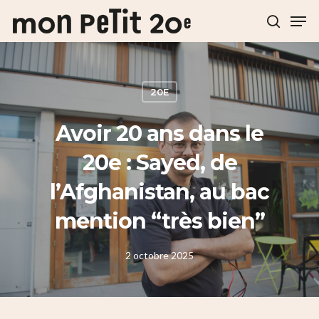
Hit enter to search or ESC to close
20E
Avoir 20 ans dans le
20e : Sayed, de
l’Afghanistan, au bac
mention “très bien”
2 octobre 2025