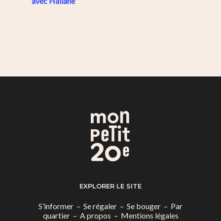
avec Haïlane
EXPLORER LE SITE
S’informer
–
Se régaler
–
Se bouger
–
Par
quartier
–
A propos
–
Mentions légales