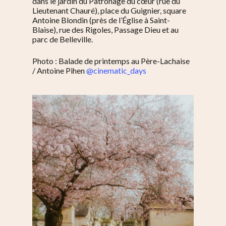
dans le jardin du Patronage du cœur (rue du
Lieutenant Chauré), place du Guignier, square
Antoine Blondin (près de l’Église à Saint-
Blaise), rue des Rigoles, Passage Dieu et au
parc de Belleville.
S’informer
Photo : Balade de printemps au Père-Lachaise
/
Antoine Pihen
@cinematic_days
Au quotidien
Se régaler
Commerces
Bars et cafés
Se bouger
Histoire
Restos
Agenda
Par quartier
Immobilier
Street food
Balades
Belleville / Ménilmonta
À propos
Politique locale
Jourdain
Culture
Nous Soutenir
Pelleport / Saint-Farg
Enfants
Télégraphe
Sport & bien-être
Père Lachaise / Gambe
Plaine Lagny
Saint-Blaise / Réunion