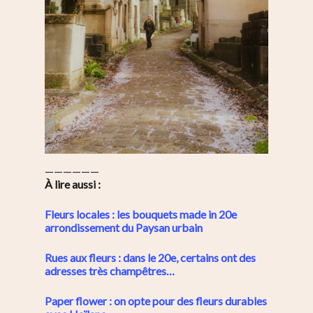
——————
À lire aussi :
Fleurs locales : les bouquets made in 20e
arrondissement du Paysan urbain
Rues aux fleurs : dans le 20e, certains ont des
adresses très champêtres…
Paper flower : on opte pour des fleurs durables