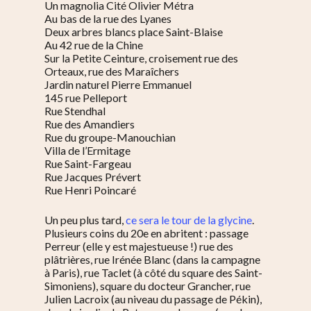
Un magnolia Cité Olivier Métra
Au bas de la rue des Lyanes
Deux arbres blancs place Saint-Blaise
Au 42 rue de la Chine
Sur la Petite Ceinture, croisement rue des
Orteaux, rue des Maraîchers
Jardin naturel Pierre Emmanuel
145 rue Pelleport
Rue Stendhal
Rue des Amandiers
Rue du groupe-Manouchian
Villa de l’Ermitage
Rue Saint-Fargeau
Rue Jacques Prévert
Rue Henri Poincaré
Un peu plus tard,
ce sera le tour de la glycine
.
Plusieurs coins du 20e en abritent : passage
Perreur (elle y est majestueuse !) r
ue des
plâtrières, rue Irénée Blanc (dans la campagne
à Paris), rue Taclet (à côté du square des Saint-
Simoniens), square du docteur Grancher, rue
Julien Lacroix (au niveau du passage de Pékin),