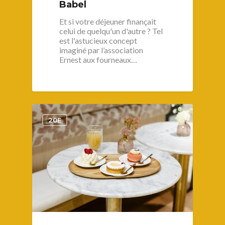
Babel
Et si votre déjeuner finançait
celui de quelqu'un d'autre ? Tel
est l'astucieux concept
imaginé par l’association
Ernest aux fourneaux…
1
20E
S’informer
Au quotidien
Se régaler
Commerces
Bars et cafés
Se bouger