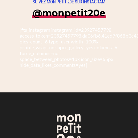
SUIVEZ MON PETIT 20E SUR INSTAGRAM
@monpetit20e
[fts_instagram instagram_id=23927457798
access_token=23927457798.da06fb6.41ed7f868b3c4
pics_count=6 type=user width=100%
profile_wrap=no super_gallery=yes columns=6
force_columns=no
space_between_photos=1px icon_size=65px
hide_date_likes_comments=yes]