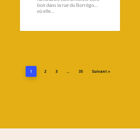
bon dans la rue du Borrégo…
où elle…
2
3
35
Suivant »
1
…