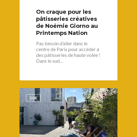
Histoire
Restos
Agenda
Par quartier
On craque pour les
Immobilier
Street food
Balades
Belleville / Ménilmonta
À propos
pâtisseries créatives
Politique locale
Jourdain
de Noémie Giorno au
Culture
Nous Soutenir
Printemps Nation
Pelleport / Saint-Farg
Enfants
Télégraphe
Pas besoin d’aller dans le
Sport & bien-être
centre de Paris pour accéder à
Père Lachaise / Gambe
des pâtisseries de haute volée !
Dans le sud…
Plaine Lagny
Saint-Blaise / Réunion
1
20E