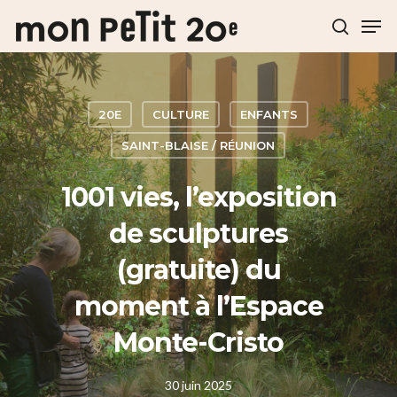
Hit enter to search or ESC to close
20E
CULTURE
ENFANTS
SAINT-BLAISE / RÉUNION
1001 vies, l’exposition
de sculptures
(gratuite) du
moment à l’Espace
Monte-Cristo
30 juin 2025