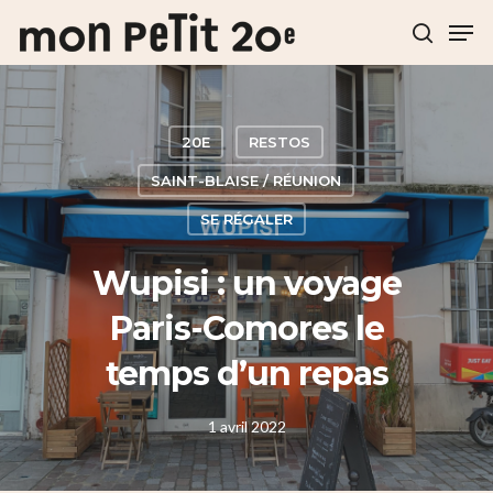
Hit enter to search or ESC to close
20E
RESTOS
SAINT-BLAISE / RÉUNION
SE RÉGALER
Wupisi : un voyage
Paris-Comores le
temps d’un repas
1 avril 2022