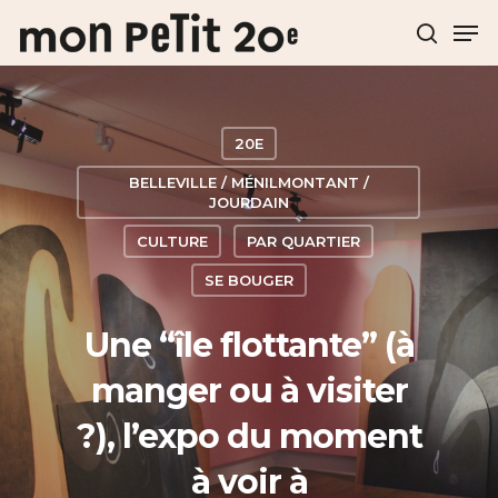
Hit enter to search or ESC to close
20E
BELLEVILLE / MÉNILMONTANT /
JOURDAIN
CULTURE
PAR QUARTIER
SE BOUGER
Une “île flottante” (à
manger ou à visiter
?), l’expo du moment
à voir à