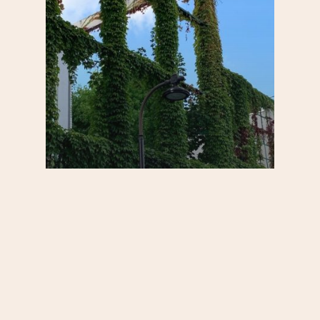
20e
Au quotidien
Par quartier
S'informer
Saint-Blaise / Réunion
Collège Flora Tristan :
derrière le lierre, une