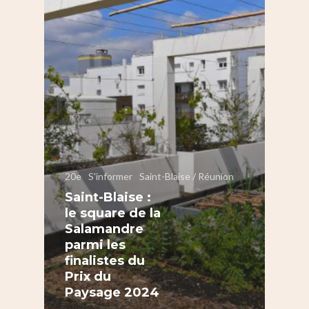
20e
S'informer
Saint-Blaise / Réunion
Saint-Blaise :
le square de la
Salamandre
parmi les
finalistes du
Prix du
S’informer
Paysage 2024