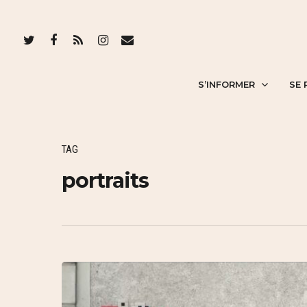
S’INFORMER
SE 
TAG
portraits
Hit enter to search or ESC to close