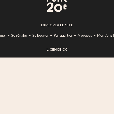
EXPLORER LE SITE
rmer
–
Se régaler
–
Se bouger
–
Par quartier
–
A propos
–
Mentions 
LICENCE CC
es termes de la
Licence Creative Commons Attribution – Pas d’Utilisatio
© 2026 Mon Petit 20e.